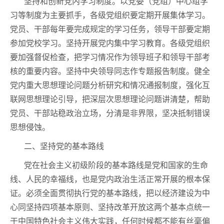
坚持和创新党内学习制度。以党委（党组）中心组学
习等制度为主要抓手，各级党组织要定期开展集体学习。
党员、干部每年要完成规定的学习任务，领导干部要定期
参加党校学习。坚持开展党内集中学习教育。各级党组织
要加强督促检查，把学习情况作为领导班子和领导干部考
核的重要内容。坚持中央领导同志作专题报告制度。健全
党内重大思想理论问题分析研究和情况通报制度，强化互
联网思想理论引导，把深层次思想理论问题讲清楚，帮助
党员、干部站稳政治立场，分清是非界限，坚决抵制错误
思想侵蚀。
二、坚持党的基本路线
党在社会主义初级阶段的基本路线是党和国家的生命
线、人民的幸福线，也是党内政治生活正常开展的根本保
证。必须全面贯彻执行党的基本路线，把以经济建设为中
心同坚持四项基本原则、坚持改革开放这两个基本点统一
于中国特色社会主义伟大实践，任何时候都不能有丝毫偏