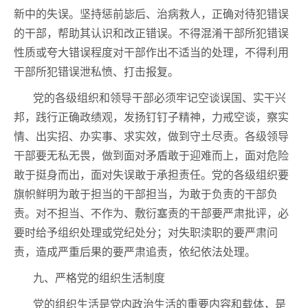
新中的失误。坚持惩前毖后、治病救人，正确对待犯错误
的干部，帮助其认识和改正错误。不得混淆干部所犯错误
性质或夸大错误程度对干部作出不适当的处理，不得利用
干部所犯错误泄私愤、打击报复。
党的各级组织和领导干部必须牢记空谈误国、实干兴
邦，践行正确政绩观，发扬钉钉子精神，力戒空谈，察实
情、出实招、办实事、求实效，做到守土尽责。各级领导
干部要无私无畏，做到面对矛盾敢于迎难而上，面对危险
敢于挺身而出，面对失误敢于承担责任。党的各级组织要
旗帜鲜明为敢于担当的干部担当，为敢于负责的干部负
责。对不担当、不作为、敷衍塞责的干部要严肃批评，必
要时给予组织处理或党纪处分；对失职渎职的要严肃问
责，造成严重后果的要严肃追责，依纪依法处理。
九、严格党的组织生活制度
党的组织生活是党内政治生活的重要内容和载体，是