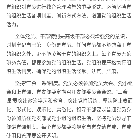
党组织对党员进行教育管理监督的重要形式。必须坚持党
的组织生活各项制度，创新方式方法，增强党的组织生活
活力。
全体党员、干部特别是高级干部必须增强党的意识，
时刻牢记自己第一身份是党员。任何党员都不能游离于党
的组织之外，更不能凌驾于党的组织之上。每个党员无论
职务高低，都要参加党的组织生活。党组织要严格执行组
织生活制度，确保党的组织生活经常、认真、严肃。
坚持“三会一课”制度。党员必须参加党员大会、党小组
会和上党课，党支部要定期召开支部委员会会议。“三会一
课”要突出政治学习和教育，突出党性锻炼，坚决防止表面
化、形式化、娱乐化、庸俗化。领导干部要以普通党员身
份参加所在党支部或党小组的组织生活，坚持党员领导干
部讲党课制度。每个党员都要按规定自觉交纳党费，党费
使用和管理要公开透明。