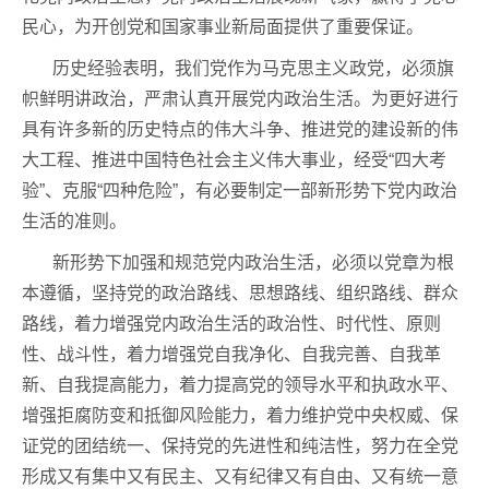
民心，为开创党和国家事业新局面提供了重要保证。
历史经验表明，我们党作为马克思主义政党，必须旗
帜鲜明讲政治，严肃认真开展党内政治生活。为更好进行
具有许多新的历史特点的伟大斗争、推进党的建设新的伟
大工程、推进中国特色社会主义伟大事业，经受“四大考
验”、克服“四种危险”，有必要制定一部新形势下党内政治
生活的准则。
新形势下加强和规范党内政治生活，必须以党章为根
本遵循，坚持党的政治路线、思想路线、组织路线、群众
路线，着力增强党内政治生活的政治性、时代性、原则
性、战斗性，着力增强党自我净化、自我完善、自我革
新、自我提高能力，着力提高党的领导水平和执政水平、
增强拒腐防变和抵御风险能力，着力维护党中央权威、保
证党的团结统一、保持党的先进性和纯洁性，努力在全党
形成又有集中又有民主、又有纪律又有自由、又有统一意