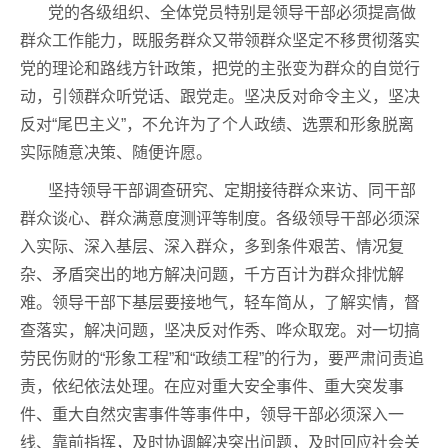
党的各级组织、全体党员特别是领导干部必须提高做
群众工作能力，既服务群众又带领群众坚定不移贯彻落实
党的理论和路线方针政策，把党的主张变为群众的自觉行
动，引领群众听党话、跟党走。坚决反对命令主义，坚决
反对“尾巴主义”，不允许为了个人政绩、选票和形象脱离
实际随意决策、随便许愿。
坚持领导干部调查研究、定期接待群众来访、同干部
群众谈心、群众满意度测评等制度。各级领导干部必须深
入实际、深入基层、深入群众，多到条件艰苦、情况复
杂、矛盾突出的地方解决问题，千方百计为群众排忧解
难。领导干部下基层要接地气，轻车简从，了解实情，督
查落实，解决问题，坚决反对作秀、哗众取宠。对一切搞
劳民伤财的“形象工程”和“政绩工程”的行为，要严肃问责追
责，依纪依法处理。在应对重大安全事件、重大突发事
件、重大自然灾害事件等事件中，领导干部必须深入一
线、靠前指挥，及时协调解决突出问题，及时回应社会关