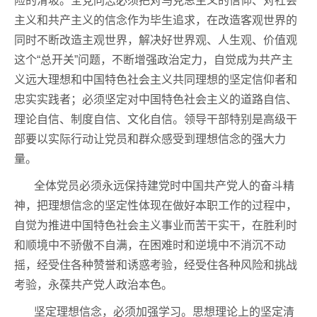
险的滑坡。全党同志必须把对马克思主义的信仰、对社会
主义和共产主义的信念作为毕生追求，在改造客观世界的
同时不断改造主观世界，解决好世界观、人生观、价值观
这个“总开关”问题，不断增强政治定力，自觉成为共产主
义远大理想和中国特色社会主义共同理想的坚定信仰者和
忠实实践者；必须坚定对中国特色社会主义的道路自信、
理论自信、制度自信、文化自信。领导干部特别是高级干
部要以实际行动让党员和群众感受到理想信念的强大力
量。
全体党员必须永远保持建党时中国共产党人的奋斗精
神，把理想信念的坚定性体现在做好本职工作的过程中，
自觉为推进中国特色社会主义事业而苦干实干，在胜利时
和顺境中不骄傲不自满，在困难时和逆境中不消沉不动
摇，经受住各种赞誉和诱惑考验，经受住各种风险和挑战
考验，永葆共产党人政治本色。
坚定理想信念，必须加强学习。思想理论上的坚定清