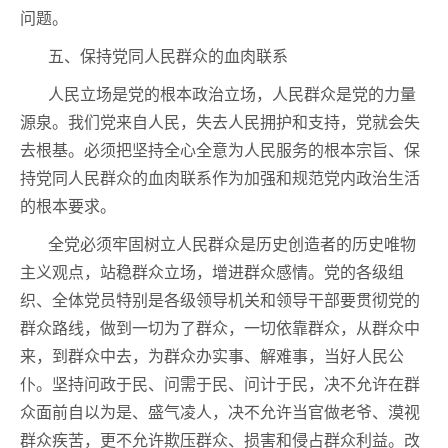
问题。
五、保持党同人民群众的血肉联系
人民立场是党的根本政治立场，人民群众是党的力量
源泉。我们党来自人民，失去人民拥护和支持，党就会失
去根基。必须把坚持全心全意为人民服务的根本宗旨、保
持党同人民群众的血肉联系作为加强和规范党内政治生活
的根本要求。
全党必须牢固树立人民群众是历史创造者的历史唯物
主义观点，站稳群众立场，增进群众感情。党的各级组
织、全体党员特别是各级领导机关和领导干部要贯彻党的
群众路线，做到一切为了群众，一切依靠群众，从群众中
来，到群众中去，为群众办实事、解难事，当好人民公
仆。坚持问政于民、问需于民、问计于民，决不允许在群
众面前自以为是、盛气凌人，决不允许当官做老爷、漠视
群众疾苦，更不允许欺压群众、损害和侵占群众利益。改