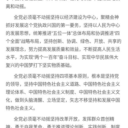
离和动摇。
全党必须毫不动摇坚持以经济建设为中心，聚精会神
抓好发展这个党执政兴国的第一要务，坚持以人民为中心
的发展思想，统筹推进“五位一体”总体布局和协调推进“四
个全面”战略布局，坚持创新、协调、绿色、开放、共享的
发展理念，努力提高发展质量和效益，不断提高人民生活
水平，为实现“两个一百年”奋斗目标、实现中华民族伟大
复兴的中国梦打下坚实物质基础。
全党必须毫不动摇坚持四项基本原则，根本是坚持党
的领导，坚持中国特色社会主义道路、中国特色社会主义
理论体系、中国特色社会主义制度、中国特色社会主义文
化，做到头脑清醒、立场坚定，矢志不移坚持和发展中国
特色社会主义。
全党必须毫不动摇坚持改革开放，发挥群众首创精
神，勇于自我革命，勇于推进理论创新、实践创新、制度