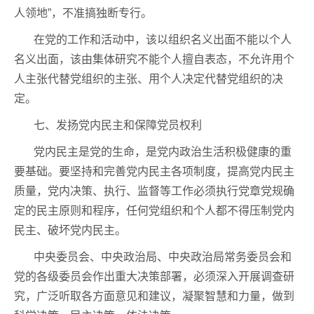
人领地”，不准搞独断专行。
在党的工作和活动中，该以组织名义出面不能以个人
名义出面，该由集体研究不能个人擅自表态，不允许用个
人主张代替党组织的主张、用个人决定代替党组织的决
定。
七、发扬党内民主和保障党员权利
党内民主是党的生命，是党内政治生活积极健康的重
要基础。要坚持和完善党内民主各项制度，提高党内民主
质量，党内决策、执行、监督等工作必须执行党章党规确
定的民主原则和程序，任何党组织和个人都不得压制党内
民主、破坏党内民主。
中央委员会、中央政治局、中央政治局常务委员会和
党的各级委员会作出重大决策部署，必须深入开展调查研
究，广泛听取各方面意见和建议，凝聚智慧和力量，做到