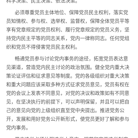
科学决策、民主决策、依法决策。
必须尊重党员主体地位、保障党员民主权利，落实党
员知情权、参与权、选举权、监督权，保障全体党员平等
享有党章规定的党员权利、履行党章规定的党员义务，坚
持党内民主平等的同志关系，党内一律称同志。任何党组
织和党员不得侵害党员民主权利。
畅通党员参与讨论党内事务的途径，拓宽党员表达意
见渠道，营造党内民主讨论的政治氛围。健全党内重大决
策论证评估和征求意见等制度。党的各级组织对重大决策
和重大问题应该采取多种方式征求党员意见，党员有权在
党的会议上发表不同意见，对党的决议和政策如有不同意
见，在坚决执行的前提下，可以声明保留，并且可以把自
己的意见向党的上级组织直至党中央提出。推进党务公
开，发展和用好党务公开新形式，使党员更好了解和参与
党内事务。