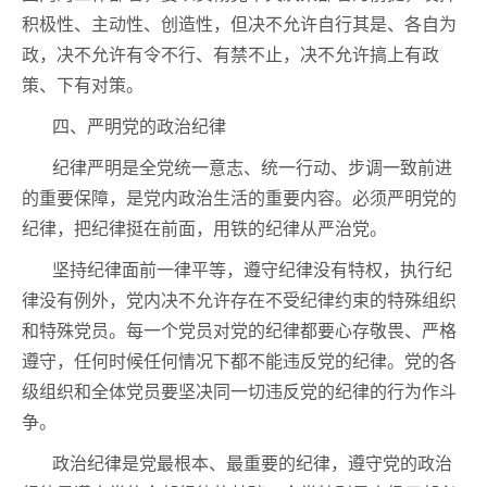
积极性、主动性、创造性，但决不允许自行其是、各自为
政，决不允许有令不行、有禁不止，决不允许搞上有政
策、下有对策。
四、严明党的政治纪律
纪律严明是全党统一意志、统一行动、步调一致前进
的重要保障，是党内政治生活的重要内容。必须严明党的
纪律，把纪律挺在前面，用铁的纪律从严治党。
坚持纪律面前一律平等，遵守纪律没有特权，执行纪
律没有例外，党内决不允许存在不受纪律约束的特殊组织
和特殊党员。每一个党员对党的纪律都要心存敬畏、严格
遵守，任何时候任何情况下都不能违反党的纪律。党的各
级组织和全体党员要坚决同一切违反党的纪律的行为作斗
争。
政治纪律是党最根本、最重要的纪律，遵守党的政治