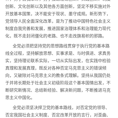
创新、文化创新以及其他各方面创新，坚定不移实施对外
开放基本国策，决不能安于现状、墨守成规。新形势下，
党领导人民全面深化改革，是为了推动中国特色社会主义
制度自我完善和发展，推进国家治理体系和治理能力现代
化，既不走封闭僵化的老路、也不走改旗易帜的邪路。
全党必须把坚持党的思想路线贯穿于执行党的基本路
线全过程，坚持解放思想、实事求是、与时俱进、求真务
实，坚持理论联系实际，一切从实际出发，在实践中检验
真理和发展真理，既反对各种否定马克思主义的错误倾
向，又破除对马克思主义的教条式理解。坚持从我国仍处
于并将长期处于社会主义初级阶段这个基本国情出发，不
断研究新情况、总结新经验、解决新问题，不断推进马克
思主义中国化。
全党必须坚决捍卫党的基本路线，对否定党的领导、
否定我国社会主义制度、否定改革开放的言行，对歪曲、