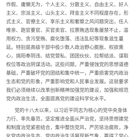
作假、庸懒无为，个人主义、分散主义、自由主义、好人
主义、宗派主义、山头主义、拜金主义不同程度存在，形
式主义、官僚主义、享乐主义和奢靡之风问题突出，任人
唯亲、跑官要官、买官卖官、拉票贿选现象屡禁不止，滥
用权力、贪污受贿、腐化堕落、违法乱纪等现象滋生蔓
延。特别是高级干部中极少数人政治野心膨胀、权欲熏
心，搞阳奉阴违、结党营私、团团伙伙、拉帮结派、谋取
权位等政治阴谋活动。这些问题，严重侵蚀党的思想道德
基础，严重破坏党的团结和集中统一，严重损害党内政治
生态和党的形象，严重影响党和人民事业发展。这就要求
我们必须继续以改革创新精神加强党的建设，加强和规范
党内政治生活，全面提高党的建设科学化水平。
党的十八大以来，以习近平同志为核心的党中央身体
力行、率先垂范，坚定推进全面从严治党，坚持思想建党
和制度治党紧密结合，集中整饬党风，严厉惩治腐败，净
化党内政治生态，党内政治生活展现新气象，赢得了党心