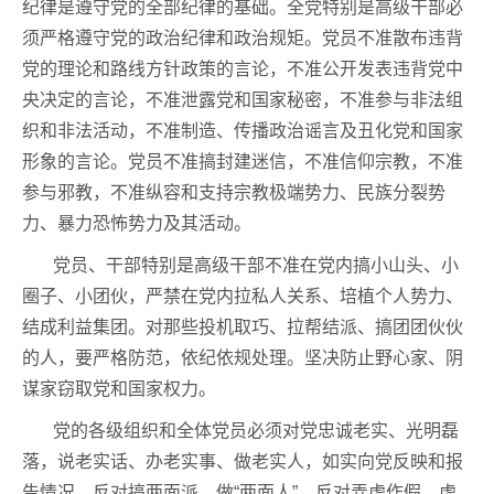
纪律是遵守党的全部纪律的基础。全党特别是高级干部必
须严格遵守党的政治纪律和政治规矩。党员不准散布违背
党的理论和路线方针政策的言论，不准公开发表违背党中
央决定的言论，不准泄露党和国家秘密，不准参与非法组
织和非法活动，不准制造、传播政治谣言及丑化党和国家
形象的言论。党员不准搞封建迷信，不准信仰宗教，不准
参与邪教，不准纵容和支持宗教极端势力、民族分裂势
力、暴力恐怖势力及其活动。
党员、干部特别是高级干部不准在党内搞小山头、小
圈子、小团伙，严禁在党内拉私人关系、培植个人势力、
结成利益集团。对那些投机取巧、拉帮结派、搞团团伙伙
的人，要严格防范，依纪依规处理。坚决防止野心家、阴
谋家窃取党和国家权力。
党的各级组织和全体党员必须对党忠诚老实、光明磊
落，说老实话、办老实事、做老实人，如实向党反映和报
告情况，反对搞两面派、做“两面人”，反对弄虚作假、虚