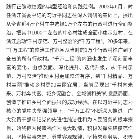
践行正确政绩观的典型经验和实践范例。2003年6月，时
任浙江省委书记的习近平同志在深入调研的基础上，提出
从全省近4万个村庄中选择1万个左右的行政村进行全面整
治，把其中1000个左右的中心村建成全面小康示范村，在
浙江启动“千村示范、万村整治”的“千万工程”。20多年来，
“千万工程”的整治工作范围从当时的1万个行政村推广到了
全省的所有行政村。“千万工程”的内涵也发生了深刻而丰
富的变化，由点及面、深化提升、迭代升级，从“千村示
范、万村整治”推动乡村更加整洁有序，到“千村精品、万
村美丽”推动乡村更加美丽宜居，当前呈现出“千村向未
来、万村奔共富、城乡促融合、全域创和美”的发展局面，
创造了推进乡村全面振兴的成功经验。在以习近平同志为
核心的党中央坚强领导下，“千万工程”不断深入推进，广
大党员干部牢记党的先进性纯洁性和为人民服务的根本宗
旨，始终把为民造福作为最大政绩，积极发挥先锋模范作
用，坚持实事求是、尊重客观规律，坚持求真务实、积极