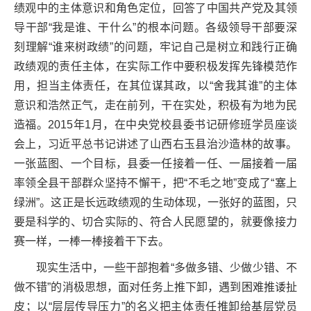
绩观中的主体意识和角色定位，回答了中国共产党及其领
导干部“我是谁、干什么”的根本问题。各级领导干部要深
刻理解“谁来树政绩”的问题，牢记自己是树立和践行正确
政绩观的责任主体，在实际工作中要积极发挥先锋模范作
用，担当主体责任，在其位谋其政，以“舍我其谁”的主体
意识和浩然正气，走在前列，干在实处，积极有为地为民
造福。2015年1月，在中央党校县委书记研修班学员座谈
会上，习近平总书记讲述了山西右玉县治沙造林的故事。
一张蓝图、一个目标，县委一任接着一任、一届接着一届
率领全县干部群众坚持不懈干，把“不毛之地”变成了“塞上
绿洲”。这正是长远政绩观的生动体现，一张好的蓝图，只
要是科学的、切合实际的、符合人民愿望的，就要像接力
赛一样，一棒一棒接着干下去。
现实生活中，一些干部抱着“多做多错、少做少错、不
做不错”的消极思想，面对任务上推下卸，遇到困难推诿扯
皮；以“层层传导压力”的名义把主体责任推卸给基层党员