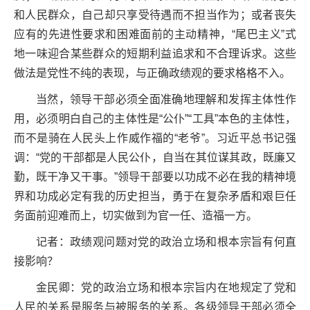
和人民群众，自己却只享受待遇而不担当作为；或者丧失
应有的先进性要求和困难面前的主动精神，“尾巴主义”式
地一味迎合某些群众的短期利益追求和不合理诉求。这些
做法是党性不纯的表现，与正确政绩观的要求格格不入。
当然，领导干部必须全面准确地理解和发挥主体性作
用，必须明白自己的主体性是“公仆”“工具”本色的主体性，
而不是骑在人民头上作威作福的“老爷”。习近平总书记强
调：“党的干部都是人民公仆，自当在其位谋其政，既廉又
勤，既干净又干事。”领导干部要以功成不必在我的精神境
界和功成必定有我的历史担当，勇于在复杂矛盾和艰巨任
务面前迎难而上，切实做到为官一任、造福一方。
记者：政绩观问题对党的政治立场和根本宗旨有何直
接影响？
金民卿：党的政治立场和根本宗旨内在地规定了党和
人民的关系是服务与被服务的关系。各级领导干部必须全