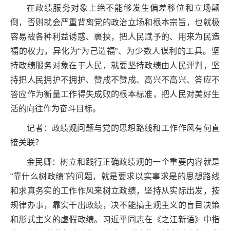
在政绩服务对象上绝不能够发生偏差移位和立场颠
倒，否则就会严重背离党的政治立场和根本宗旨，也就极
容易被各种利益诱惑、裹挟，把人民赋予的、用来为民造
福的权力，异化为“为己造福”、为少数人谋利的工具。坚
持政绩服务对象在于人民，就要坚持政绩由人民评判，坚
持把人民拥护不拥护、赞成不赞成、高兴不高兴、答应不
答应作为衡量工作得失成败的根本标准，把人民对美好生
活的向往作为奋斗目标。
记者：政绩观问题与党的思想路线和工作作风有何直
接关联？
金民卿：树立和践行正确政绩观的一个重要内容就是
“靠什么树政绩”的问题，就是要求以实事求是的思想路线
和求真务实的工作作风来树立政绩，坚持从实际出发，按
规律办事，靠实干出政绩，决不能搞主观主义的盲目决策
和形式主义的虚假政绩。习近平同志在《之江新语》中指