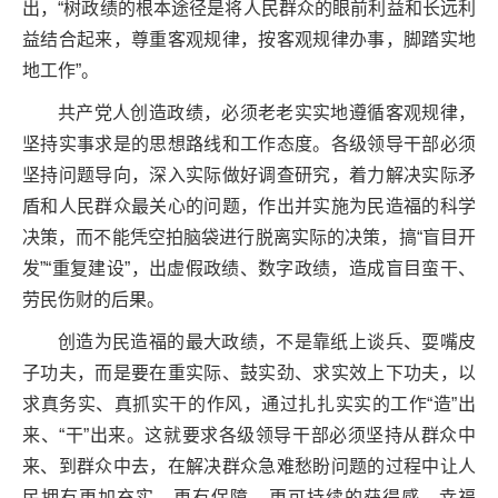
出，“树政绩的根本途径是将人民群众的眼前利益和长远利
益结合起来，尊重客观规律，按客观规律办事，脚踏实地
地工作”。
共产党人创造政绩，必须老老实实地遵循客观规律，
坚持实事求是的思想路线和工作态度。各级领导干部必须
坚持问题导向，深入实际做好调查研究，着力解决实际矛
盾和人民群众最关心的问题，作出并实施为民造福的科学
决策，而不能凭空拍脑袋进行脱离实际的决策，搞“盲目开
发”“重复建设”，出虚假政绩、数字政绩，造成盲目蛮干、
劳民伤财的后果。
创造为民造福的最大政绩，不是靠纸上谈兵、耍嘴皮
子功夫，而是要在重实际、鼓实劲、求实效上下功夫，以
求真务实、真抓实干的作风，通过扎扎实实的工作“造”出
来、“干”出来。这就要求各级领导干部必须坚持从群众中
来、到群众中去，在解决群众急难愁盼问题的过程中让人
民拥有更加充实、更有保障、更可持续的获得感、幸福