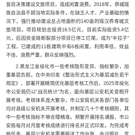
盲目决策建设文旅项目，造成闲置浪费。2018年，恭城瑶
族自治县不顾当地实际条件，在缺乏人才、产业基础的情
况下，强行推动建设总占地面积约140亩的瑶汉养寿城文
旅项目。项目规划总投资16.5亿元，目前实际投资5.4亿
元，后因资金链断裂部分项目已停工烂尾，成为“半拉子”
工程，已建成的11栋建筑中有6栋闲置，利用率低、效益
不佳、浪费严重，群众反映强烈。
2.黑龙江省绥化市一些考核隐形变异、指标繁杂，加
重基层负担。在中央印发《整治形式主义为基层减负若干
规定》、部署开展精简优化基层考核工作后，2025年绥化
市公安局仍以“战况统计”为名，面向基层公安机关变相开
展考核。考核体系庞大繁杂，市公安局机关各部门各单位
均对县级公安机关开展考核，共制定几十个考核细则，其
中一些考核指标不够合理精准。频繁开展排名通报，市公
安局每月对月度考核成绩进行排名并正式印发。为完成考
核任务，基层公安机关需要报送工作台账、会议照片、宣