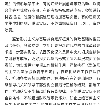
定》的情形屡禁不止，有的违规开展创建示范活动、以搞
合作等方式收取费用；有的考核指标体系庞杂，频繁进行
排名通报，过度依赖痕迹管理增加基层负担；有的违反民
主集中制原则，脱离实际、不尊重规律盲目上项目，造成
浪费。
整治形式主义为基层减负是厚植党的执政基础的重要
政治任务，各级党委（党组）要把新时代党的自我革命要
求进一步落实到位，巩固深化深入贯彻中央八项规定精神
学习教育成果，更好担负起整治形式主义为基层减负主体
责任，切实发挥好专项工作机制作用，严格执行《整治形
式主义为基层减负若干规定》，真正把整治工作抓深抓
实，推动各类监督贯通协同，解决好存在的突出问题。各
级领导机关和领导干部要树立和践行正确政绩观，部署工
作、推动落实不能超越阶段违背规律，不能脱离实际不顾
自身条件，不能超出财政等承受能力，防止上级官僚主义
催生下级形式主义；地方和基层在工作中要坚持尽力而