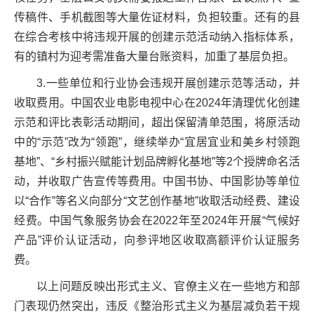
传稿件、手机截图等大量佐证材料，负担较重。还有的县
在综合考核中将违规开展的创建示范活动纳入指标体系，
有的镇村为迎考需准备大量台账资料，加重了基层负担。
3.一些单位和行业协会违规开展创建示范等活动，并
收取费用。中国农业电影电视中心在2024年清理优化创建
示范和评比表彰活动期间，超出保留清单范围，将原活动
中的“示范”改为“领跑”，继续举办“宜居宜业和美乡村领跑
基地”、“乡村振兴赋能计划品牌孵化基地”等2个授牌命名活
动，并收取广告宣传等费用。中国书协、中国影协等单位
以“合作”等名义向部分“文艺创作基地”收取活动经费、建设
经费。中国气象服务协会在2022年至2024年开展“气候好
产品”评价认证活动，向参评地区收取高额评价认证服务
费。
以上问题反映出形式主义、官僚主义在一些地方和部
门表现仍然突出，违反《整治形式主义为基层减负若干规